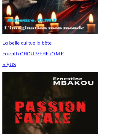
La belle qui tue la bête
Faïzath OROU MERE (O.M.F)
5 $US