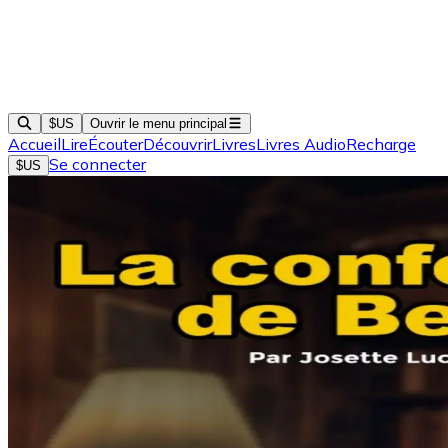
$US
Ouvrir le menu principal
Accueil
Lire
Écouter
Découvrir
Livres
Livres Audio
Recharge
Se connecter
$US