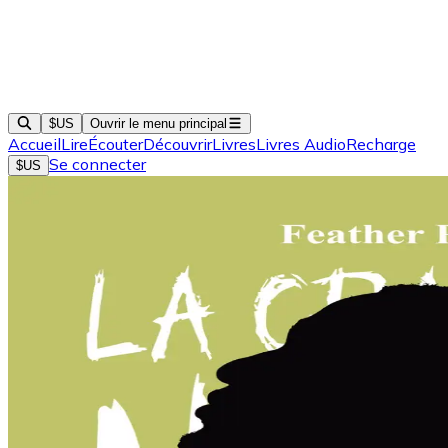
$US
Ouvrir le menu principal
Accueil
Lire
Écouter
Découvrir
Livres
Livres Audio
Recharge
Se connecter
$US