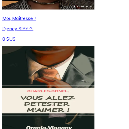
Moi, Maîtresse ?
Djeney SIBY G.
8 $US