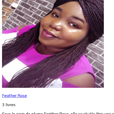
Feather Rose
3
livres
Sous le nom de plume Feather Rose, elle se révèle être une r