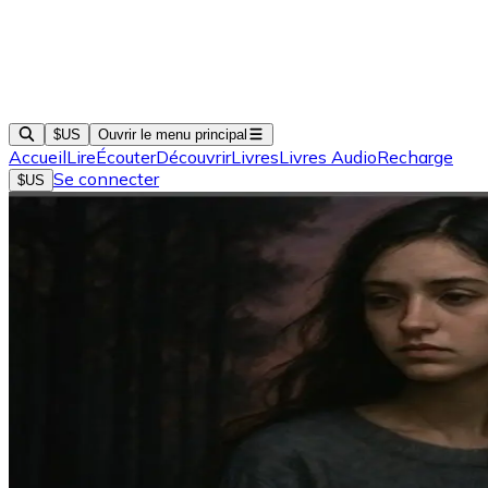
$US
Ouvrir le menu principal
Accueil
Lire
Écouter
Découvrir
Livres
Livres Audio
Recharge
Se connecter
$US