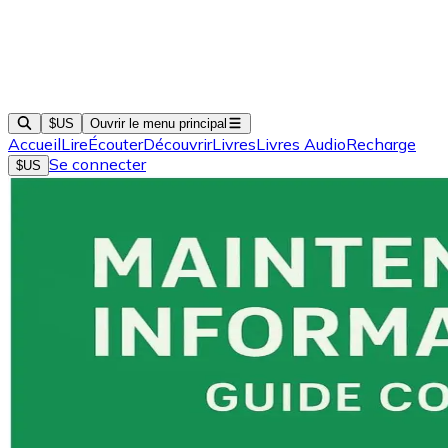
$US
Ouvrir le menu principal
Accueil
Lire
Écouter
Découvrir
Livres
Livres Audio
Recharge
Se connecter
$US