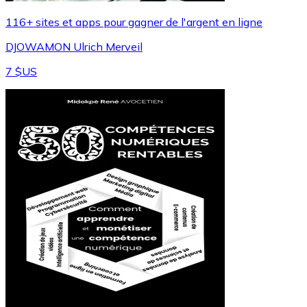
116+ sites et apps pour gagner de l'argent en ligne
DJOWAMON Ulrich Merveil
7 $US