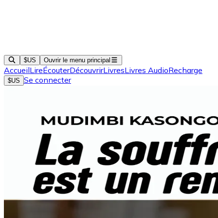
$US
Ouvrir le menu principal
Accueil
Lire
Écouter
Découvrir
Livres
Livres Audio
Recharge
Se connecter
$US