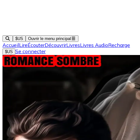
$US
Ouvrir le menu principal
Accueil
Lire
Écouter
Découvrir
Livres
Livres Audio
Recharge
Se connecter
$US