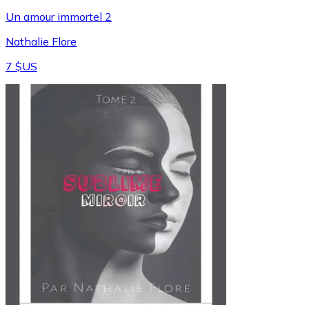
Un amour immortel 2
Nathalie Flore
7 $US