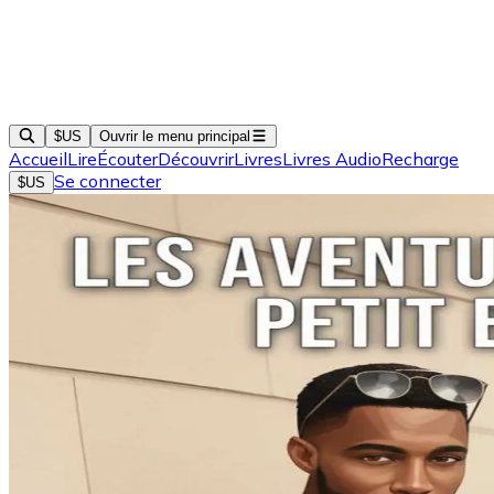
$US
Ouvrir le menu principal
Accueil
Lire
Écouter
Découvrir
Livres
Livres Audio
Recharge
Se connecter
$US