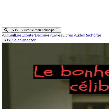
$US
Ouvrir le menu principal
Accueil
Lire
Écouter
Découvrir
Livres
Livres Audio
Recharge
Se connecter
$US