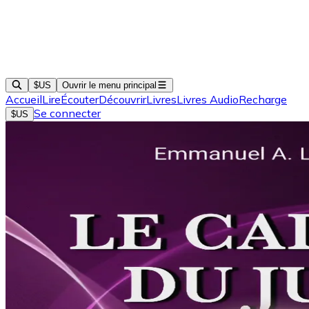
$US
Ouvrir le menu principal
Accueil
Lire
Écouter
Découvrir
Livres
Livres Audio
Recharge
Se connecter
$US