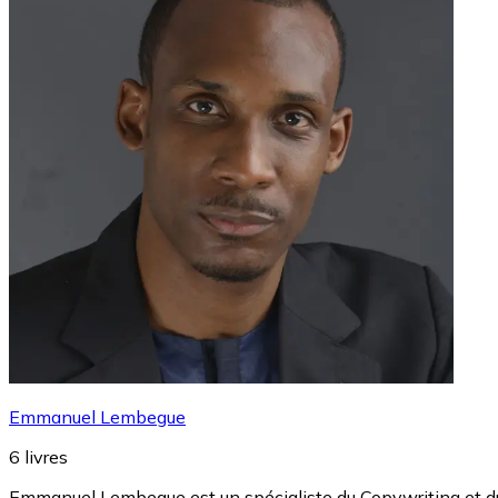
Emmanuel Lembegue
6
livres
Emmanuel Lembegue est un spécialiste du Copywriting et du 