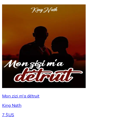
Mon zizi m'a détruit
King Nath
7 $US