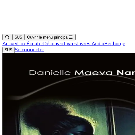
$US
Ouvrir le menu principal
Accueil
Lire
Écouter
Découvrir
Livres
Livres Audio
Recharge
Se connecter
$US