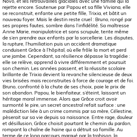
Novo, et les retrouvailles glaciales avec une famille qui la
rejette encore. Soutenue par Papou et sa fille Viviana, elle
se reconstruit, enfante une petite fille, Trixia, et bâtit un
nouveau foyer. Mais le destin reste cruel : Bruno, rongé par
ses propres fautes, sombre dans l’infidélité. Sa maîtresse
Anne Marie, manipulatrice et sans scrupule, tente même
de s’en prendre aux enfants par la sorcellerie. Les disputes,
la rupture, l’humiliation puis un accident dramatique
conduisent Grâce à l’hôpital, où elle frôle la mort et perd
une jambe. Cependant, sa résilience dépasse la tragédie :
elle se relève, apprend à vivre différemment et poursuit
son chemin. Les années passent, et la réussite scolaire
brillante de Trixia devient la revanche silencieuse de deux
vies brisées mais reconstruites à force de courage et de foi.
Bruno, confronté à la chute de ses choix, paie le prix de
son abandon. Papou, le bienfaiteur, s’éteint, laissant un
héritage moral immense. Alors que Grâce croit avoir
surmonté le pire, un secret ancestral refait surface : une
malédiction liée à un crime commis par sa mère, Célestine,
pèserait sur sa vie depuis sa naissance. Entre rage, douleur
et désillusion, Grâce choisit pourtant le chemin du pardon,
rompant la chaîne de haine qui a détruit sa famille. Au
terme de ce long parcours marqué par la trahison, la