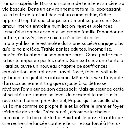
l’amour auprès de Bruno, un camarade tendre et sincère, sa
vie bascule. Dans un environnement familial oppressant,
où la faute de l’enfant devient un crime public, Grâce
apprend trop tôt que chaque sentiment se paie cher. Son
amour interdit entraîne humiliation, rejet et violences.
Lorsqu’elle tombe enceinte, sa propre famille l’abandonne :
battue, chassée, livrée aux représailles d’oncles
impitoyables, elle est isolée dans une société qui juge plus
qu’elle ne protège. Trahie par les adultes, incomprise,
privée d’éducation sur son propre corps, Grâce porte seule
la honte imposée par les autres. Son exil chez une tante à
Parakou ouvre un nouveau chapitre de souffrances :
exploitation, maltraitance, travail forcé, faim et solitude
rythment un quotidien inhumain. Même le rêve effroyable
d’un accouchement tragique s’ajoute à sa détresse,
révélant l’ampleur de son désespoir. Mais au cœur de cette
obscurité, une lumière se lève. Un accident la met sur la
route d’un homme providentiel, Papou, qui l’accueille chez
lui, l’aime comme sa propre fille et lui offre le premier foyer
véritable de sa vie. Grâce renaît, découvre la chaleur
humaine et la force de la foi. Pourtant, le passé la rattrape :
une recherche lancée contre elle, un retour forcé à Porto-