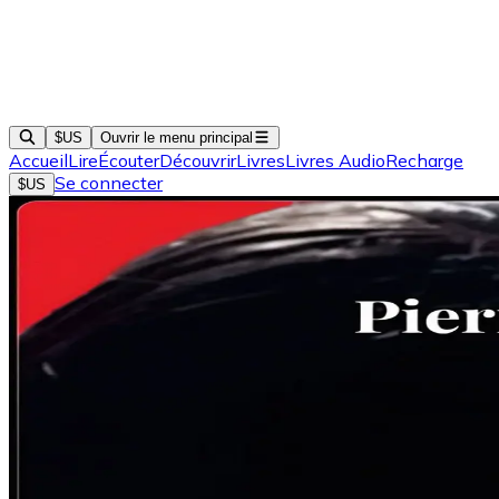
$US
Ouvrir le menu principal
Accueil
Lire
Écouter
Découvrir
Livres
Livres Audio
Recharge
Se connecter
$US