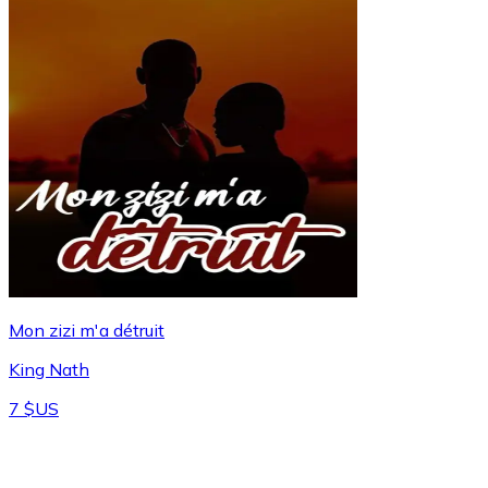
Mon zizi m'a détruit
King Nath
7 $US