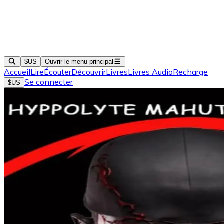
$US
Ouvrir le menu principal
Accueil
Lire
Écouter
Découvrir
Livres
Livres Audio
Recharge
Se connecter
$US