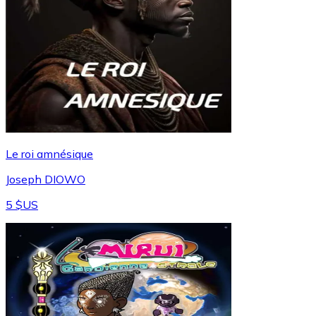
Le roi amnésique
Joseph DIOWO
5 $US