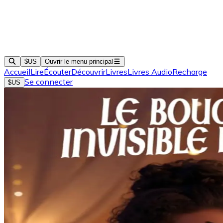
$US
Ouvrir le menu principal
Accueil
Lire
Écouter
Découvrir
Livres
Livres Audio
Recharge
Se connecter
$US