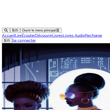
$US
Ouvrir le menu principal
Accueil
Lire
Écouter
Découvrir
Livres
Livres Audio
Recharge
Se connecter
$US