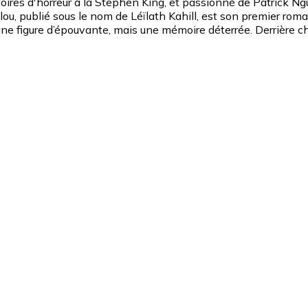
oires d'horreur à la Stephen King, et passionné de Patrick Ngu
lou, publié sous le nom de Léïlath Kahill, est son premier ro
 une figure d’épouvante, mais une mémoire déterrée. Derrière c