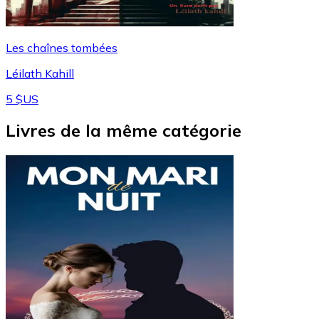
Les chaînes tombées
Léilath Kahill
5 $US
Livres de la même catégorie