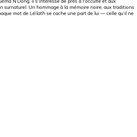
éma N’Dong, il s'intéresse de près à l'occulte et aux
man surnaturel. Un hommage à la mémoire noire, aux traditions
haque mot de Léïlath se cache une part de lui — celle qu’il ne