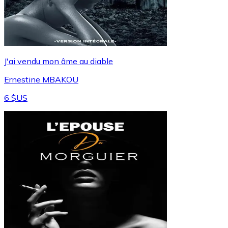
J'ai vendu mon âme au diable
Ernestine MBAKOU
6 $US