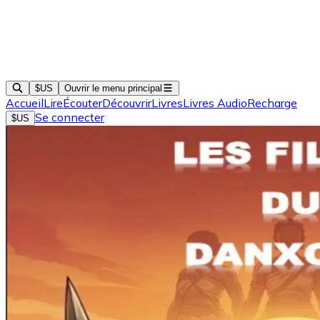
$US
Ouvrir le menu principal
Accueil
Lire
Écouter
Découvrir
Livres
Livres Audio
Recharge
Se connecter
$US