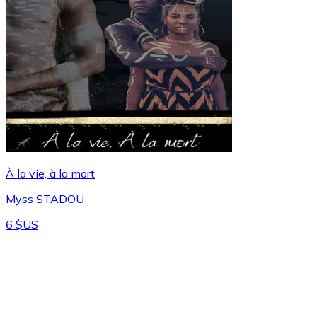
À la vie, à la mort
Myss STADOU
6 $US