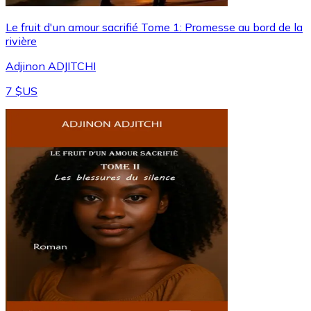
Le fruit d'un amour sacrifié Tome 1: Promesse au bord de la
rivière
Adjinon ADJITCHI
7 $US