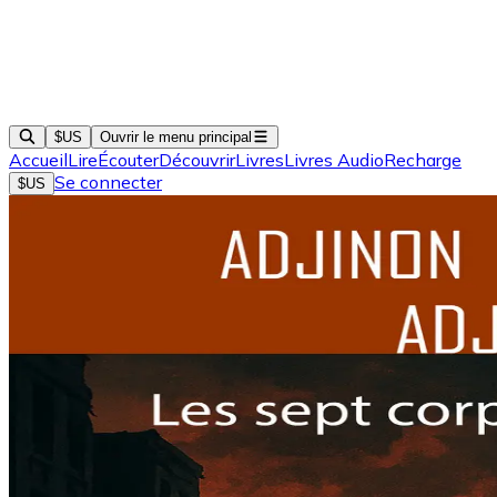
$US
Ouvrir le menu principal
Accueil
Lire
Écouter
Découvrir
Livres
Livres Audio
Recharge
Se connecter
$US