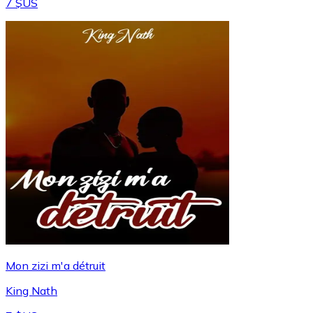
7 $US
Mon zizi m'a détruit
King Nath