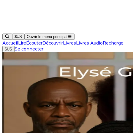
$US
Ouvrir le menu principal
Accueil
Lire
Écouter
Découvrir
Livres
Livres Audio
Recharge
Se connecter
$US