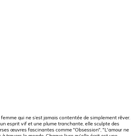
e femme qui ne s’est jamais contentée de simplement rêver.
un esprit vif et une plume tranchante, elle sculpte des
diverses œuvres fascinantes comme "Obsession", "L'amour ne
à travers le monde. Chaque livre qu'elle écrit est une