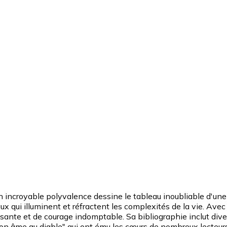
n incroyable polyvalence dessine le tableau inoubliable d'un
 qui illuminent et réfractent les complexités de la vie. Avec 
oissante et de courage indomptable. Sa bibliographie inclut 
mon âme au diable" qui ont ému les cœurs de nombreux lecteurs 