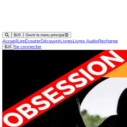
$US
Ouvrir le menu principal
Accueil
Lire
Écouter
Découvrir
Livres
Livres Audio
Recharge
Se connecter
$US