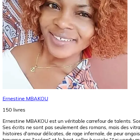
Ernestine MBAKOU
150
livres
Ernestine MBAKOU est un véritable carrefour de talents. So
Ses écrits ne sont pas seulement des romans, mais des vitraux
histoires d'amour délicates, de rage infernale, de peur ang
traverse pas l'océan" et le best-seller à succès "J'ai vendu 