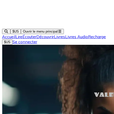
$US
Ouvrir le menu principal
Accueil
Lire
Écouter
Découvrir
Livres
Livres Audio
Recharge
Se connecter
$US