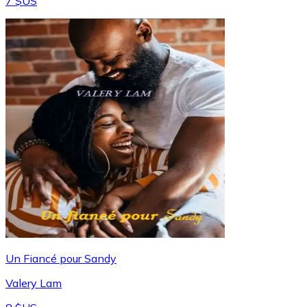
7 $US
Un Fiancé pour Sandy
Valery Lam