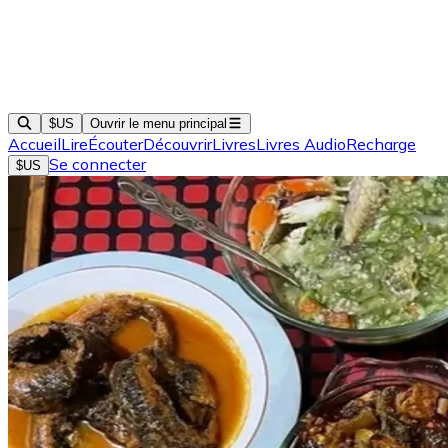
$US
Ouvrir le menu principal
Accueil
Lire
Écouter
Découvrir
Livres
Livres Audio
Recharge
Se connecter
$US