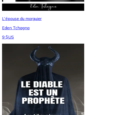
L'épouse du morguier
Eden Tchagna
9 $US