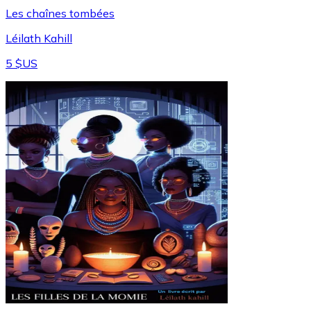
Les chaînes tombées
Léilath Kahill
5 $US