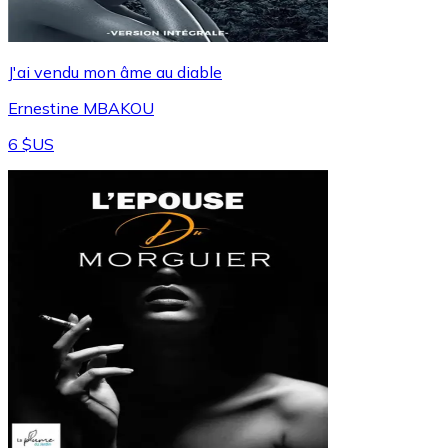
J'ai vendu mon âme au diable
Ernestine MBAKOU
6 $US