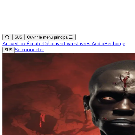
$US
Ouvrir le menu principal
Accueil
Lire
Écouter
Découvrir
Livres
Livres Audio
Recharge
Se connecter
$US