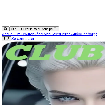
$US
Ouvrir le menu principal
Accueil
Lire
Écouter
Découvrir
Livres
Livres Audio
Recharge
Se connecter
$US