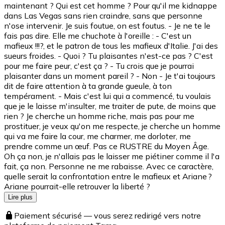
maintenant ? Qui est cet homme ? Pour qu'il me kidnappe
dans Las Vegas sans rien craindre, sans que personne
n'ose intervenir. Je suis foutue, on est foutus. - Je ne te le
fais pas dire. Elle me chuchote à l'oreille : - C'est un
mafieux !!!?, et le patron de tous les mafieux d'Italie. J'ai des
sueurs froides. - Quoi ? Tu plaisantes n'est-ce pas ? C'est
pour me faire peur, c'est ça ? - Tu crois que je pourrai
plaisanter dans un moment pareil ? - Non - Je t'ai toujours
dit de faire attention à ta grande gueule, à ton
tempérament. - Mais c'est lui qui a commencé, tu voulais
que je le laisse m'insulter, me traiter de pute, de moins que
rien ? Je cherche un homme riche, mais pas pour me
prostituer, je veux qu'on me respecte, je cherche un homme
qui va me faire la cour, me charmer, me dorloter, me
prendre comme un œuf. Pas ce RUSTRE du Moyen Âge.
Oh ça non, je n'allais pas le laisser me piétiner comme il l'a
fait, ça non. Personne ne me rabaisse. Avec ce caractère,
quelle serait la confrontation entre le mafieux et Ariane ?
Ariane pourrait-elle retrouver la liberté ?
Lire plus
Paiement sécurisé — vous serez redirigé vers notre