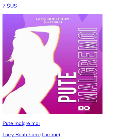
7 $US
Pute malgré moi
Larry Boutchom (Larrime)