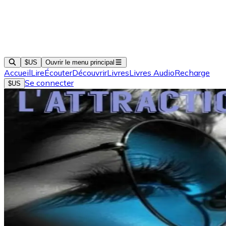
$US
Ouvrir le menu principal
Accueil
Lire
Écouter
Découvrir
Livres
Livres Audio
Recharge
Se connecter
$US