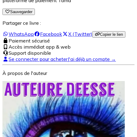
plateforme de paiement Tama
Sauvegarder
Partager ce livre :
WhatsApp
Facebook
X (Twitter)
Copier le lien
Paiement sécurisé
Accès immédiat app & web
Support disponible
Se connecter pour acheter
J'ai déjà un compte →
À propos de l'auteur