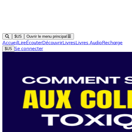
$US
Ouvrir le menu principal
Accueil
Lire
Écouter
Découvrir
Livres
Livres Audio
Recharge
Se connecter
$US