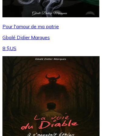
Pour l'amour de ma patrie
Gbalé Didier Marques
8 $US