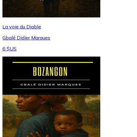
La voie du Diable
Gbalé Didier Marques
6 $US