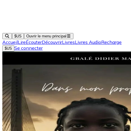
$US
Ouvrir le menu principal
Accueil
Lire
Écouter
Découvrir
Livres
Livres Audio
Recharge
Se connecter
$US