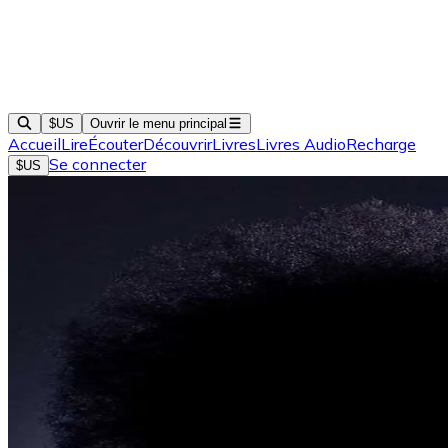
$US
Ouvrir le menu principal
Accueil
Lire
Écouter
Découvrir
Livres
Livres Audio
Recharge
Se connecter
$US