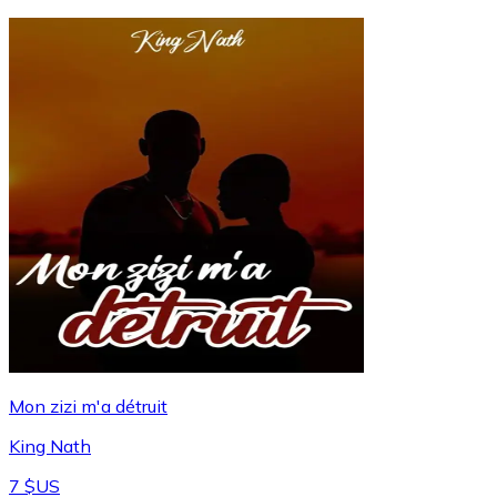
Mon zizi m'a détruit
King Nath
7 $US