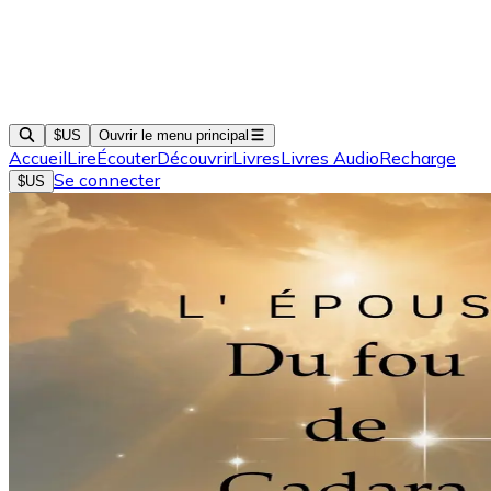
$US
Ouvrir le menu principal
Accueil
Lire
Écouter
Découvrir
Livres
Livres Audio
Recharge
Se connecter
$US