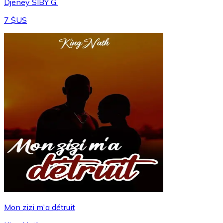
Djeney SIBY G.
7 $US
Mon zizi m'a détruit