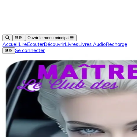
$US
Ouvrir le menu principal
Accueil
Lire
Écouter
Découvrir
Livres
Livres Audio
Recharge
Se connecter
$US