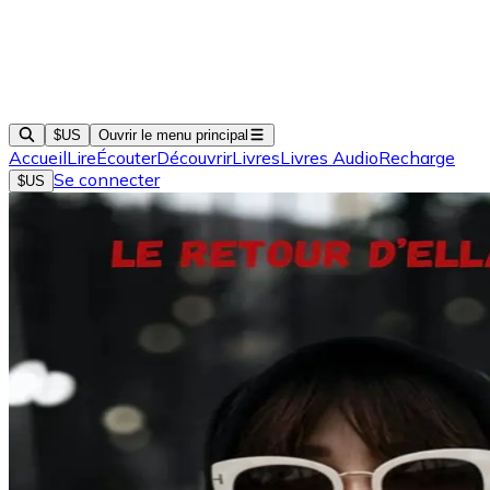
$US
Ouvrir le menu principal
Accueil
Lire
Écouter
Découvrir
Livres
Livres Audio
Recharge
Se connecter
$US