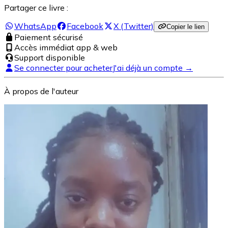
Partager ce livre :
WhatsApp
Facebook
X (Twitter)
Copier le lien
Paiement sécurisé
Accès immédiat app & web
Support disponible
Se connecter pour acheter
J'ai déjà un compte →
À propos de l'auteur