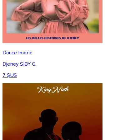
Douce Imane
Djeney SIBY G.
7 $US