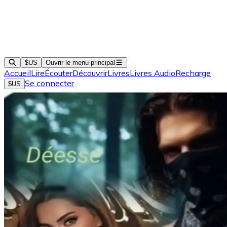
$US
Ouvrir le menu principal
Accueil
Lire
Écouter
Découvrir
Livres
Livres Audio
Recharge
Se connecter
$US