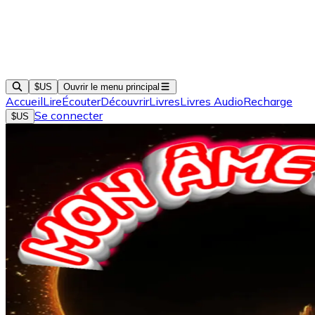
$US
Ouvrir le menu principal
Accueil
Lire
Écouter
Découvrir
Livres
Livres Audio
Recharge
Se connecter
$US