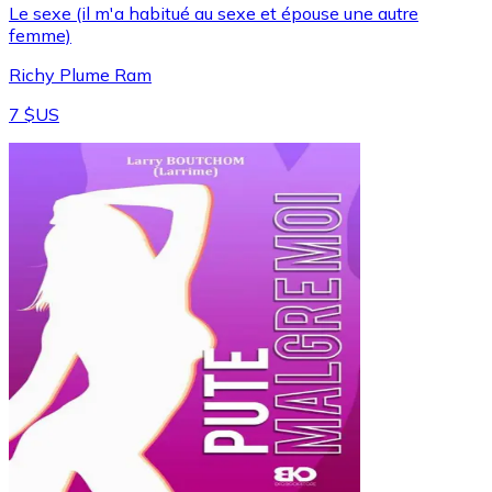
Le sexe (il m'a habitué au sexe et épouse une autre
femme)
Richy Plume Ram
7 $US