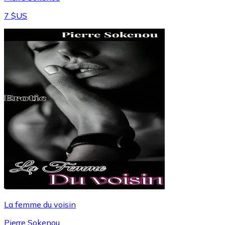
7 $US
La femme du voisin
Pierre Sokenou