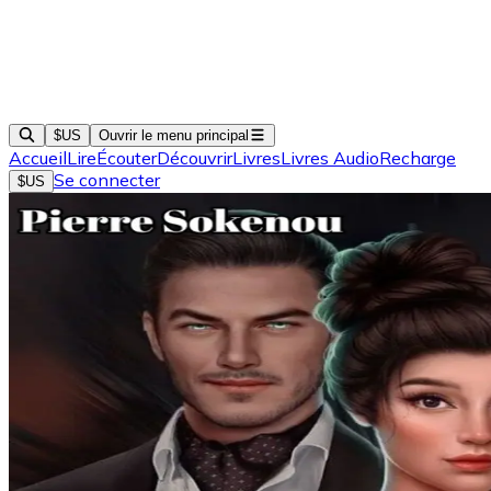
$US
Ouvrir le menu principal
Accueil
Lire
Écouter
Découvrir
Livres
Livres Audio
Recharge
Se connecter
$US