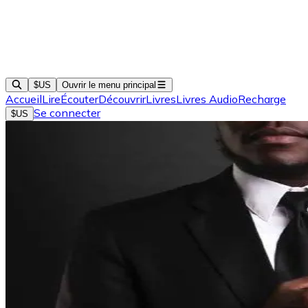
$US
Ouvrir le menu principal
Accueil
Lire
Écouter
Découvrir
Livres
Livres Audio
Recharge
Se connecter
$US