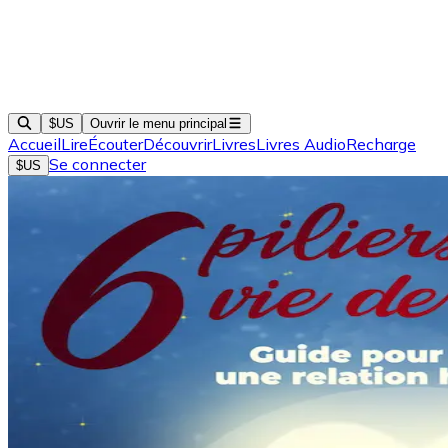
$US
Ouvrir le menu principal
Accueil
Lire
Écouter
Découvrir
Livres
Livres Audio
Recharge
Se connecter
$US