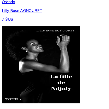
Orèndo
Lilly Rose AGNOURET
7 $US