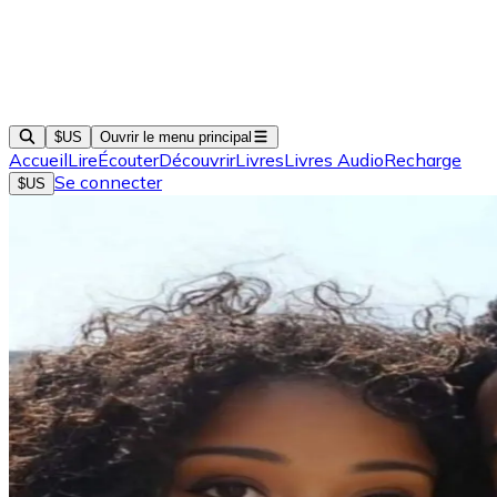
$US
Ouvrir le menu principal
Accueil
Lire
Écouter
Découvrir
Livres
Livres Audio
Recharge
Se connecter
$US