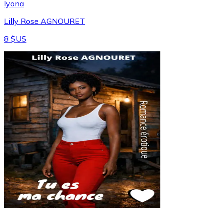
Iyona
Lilly Rose AGNOURET
8 $US