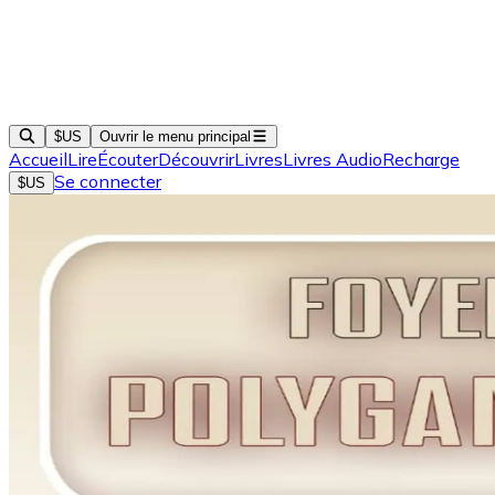
$US
Ouvrir le menu principal
Accueil
Lire
Écouter
Découvrir
Livres
Livres Audio
Recharge
Se connecter
$US