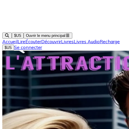
$US
Ouvrir le menu principal
Accueil
Lire
Écouter
Découvrir
Livres
Livres Audio
Recharge
Se connecter
$US