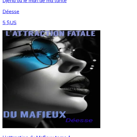
Djena ou le mari de ma tante
Déesse
5 $US