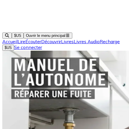
$US
Ouvrir le menu principal
Accueil
Lire
Écouter
Découvrir
Livres
Livres Audio
Recharge
Se connecter
$US